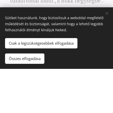
túraútvonal indul , a Bükk hegységbe .
Ha mégis másféle kikapcsolódásra vágyunk
Sütiket használunk, hogy biztosítsuk a weboldal megfelelő
Miskolc , Eger közelsége számtalan
működését és biztonságát, valamint hogy a lehető legjobb
programot kínál felnőttek és gyermekek
felhasználói élményt kínáljuk Neked.
számára egyaránt.
Csak a legszükségesebbek elfogadása
Jelenleg 2 (Üvegműves, Mámor )
Apartmannal várjuk kedves vendégeinket,
Összes elfogadása
üvegművesek vagyunk mindketten . Innen
ered a szálláshely összefoglaló neve.
Bükkszentkereszten található
Üvegmúzeumot gondozzuk , illetve
ugyanabban az épületben készítünk Tiffany
technikával üvegeket , fusing technikával
ékszereket készitünk. Valamint ugyan itt a
gyerekeknek kedvezve Hegyikockák névvel