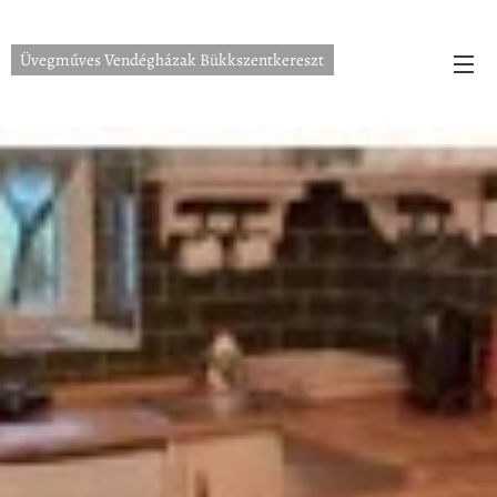
Üvegműves Vendégházak Bükkszentkereszt