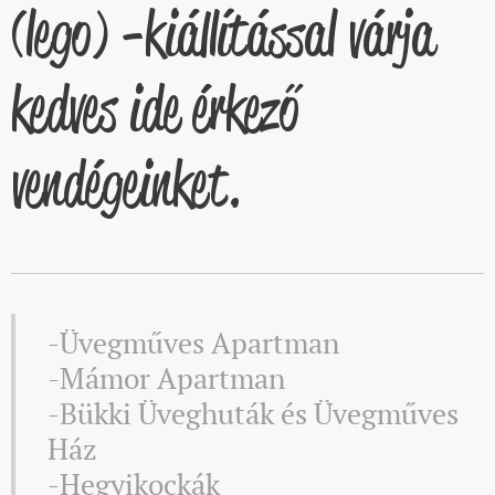
(lego) -kiállítással várja
kedves ide érkező
vendégeinket.
-Üvegműves Apartman
-Mámor Apartman
-Bükki Üveghuták és Üvegműves
Ház
-Hegyikockák